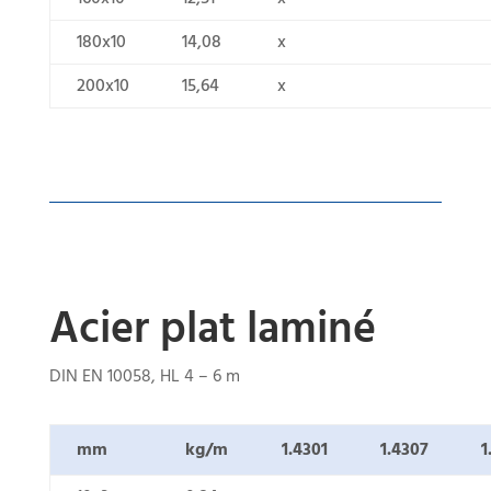
180x10
14,08
x
200x10
15,64
x
Acier plat laminé
DIN EN 10058, HL 4 – 6 m
mm
kg/m
1.4301
1.4307
1