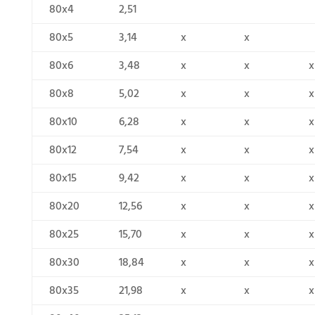
80x4
2,51
80x5
3,14
x
x
80x6
3,48
x
x
x
80x8
5,02
x
x
x
80x10
6,28
x
x
x
80x12
7,54
x
x
x
80x15
9,42
x
x
x
80x20
12,56
x
x
x
80x25
15,70
x
x
x
80x30
18,84
x
x
x
80x35
21,98
x
x
x