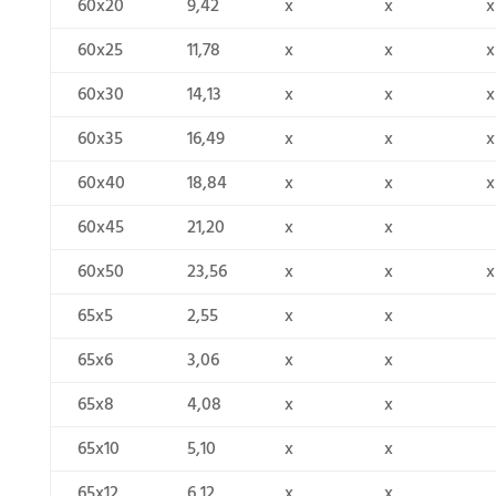
60x20
9,42
x
x
x
60x25
11,78
x
x
x
60x30
14,13
x
x
x
60x35
16,49
x
x
x
60x40
18,84
x
x
x
60x45
21,20
x
x
60x50
23,56
x
x
x
65x5
2,55
x
x
65x6
3,06
x
x
65x8
4,08
x
x
65x10
5,10
x
x
65x12
6,12
x
x