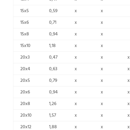
15x5
0,59
x
x
15x6
0,71
x
x
15x8
0,94
x
x
15x10
1,18
x
x
20x3
0,47
x
x
x
20x4
0,63
x
x
x
20x5
0,79
x
x
x
20x6
0,94
x
x
x
20x8
1,26
x
x
x
20x10
1,57
x
x
x
20x12
1,88
x
x
x