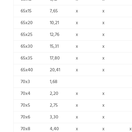
65x15
7,65
x
x
65x20
10,21
x
x
65x25
12,76
x
x
65x30
15,31
x
x
65x35
17,80
x
x
65x40
20,41
x
x
70x3
1,68
70x4
2,20
x
x
70x5
2,75
x
x
70x6
3,30
x
x
70x8
4,40
x
x
x