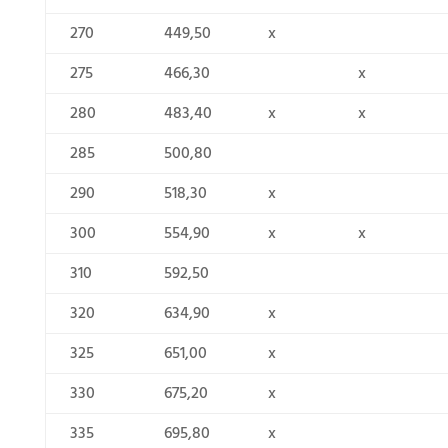
270
449,50
x
275
466,30
x
280
483,40
x
x
285
500,80
290
518,30
x
300
554,90
x
x
310
592,50
320
634,90
x
325
651,00
x
330
675,20
x
335
695,80
x