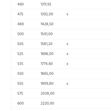
460
1311,92
475
1392,00
x
480
1428,50
500
1541,00
505
1581,20
x
525
1698,00
x
535
1774,60
x
550
1865,00
555
1909,80
x
575
2038,00
600
2220,00