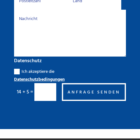
Datenschutz
Ich akzeptiere die
Datenschutzbedingungen
=
14 + 5
ANFRAGE SENDEN