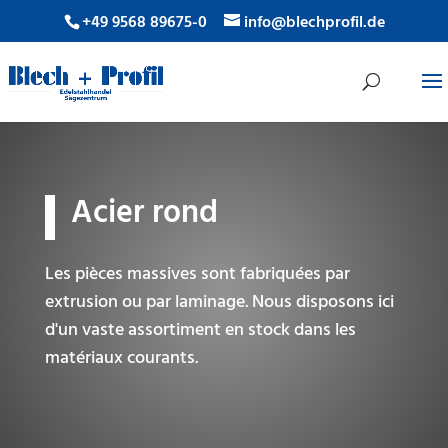
+49 9568 89675-0
info@blechprofil.de
Acier rond
Les pièces massives sont fabriquées par
extrusion ou par laminage. Nous disposons ici
d'un vaste assortiment en stock dans les
matériaux courants.