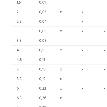
1,5
0,01
2
0,03
x
x
2,5
0,04
x
3
0,06
x
x
x
3,5
0,08
4
0,10
x
x
x
4,5
0,13
5
0,15
x
x
x
5,5
0,19
x
6
0,22
x
x
x
6,5
0,26
x