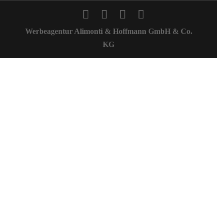
Werbeagentur Alimonti & Hoffmann GmbH & Co.
KG