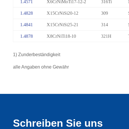
1.4571
X6CrNiMoTi17-12-2
316Ti
1.4828
X15CrNiSi20-12
309
1.4841
X15CrNiSi25-21
314
1.4878
X8CrNiTi18-10
321H
1) Zunderbeständigkeit
alle Angaben ohne Gewähr
Schreiben Sie uns