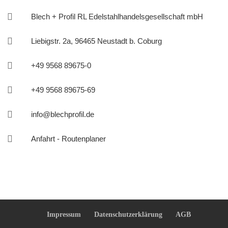

Blech + Profil RL Edelstahlhandelsgesellschaft mbH

Liebigstr. 2a, 96465 Neustadt b. Coburg

+49 9568 89675-0

+49 9568 89675-69

info@blechprofil.de

Anfahrt - Routenplaner
Impressum
Datenschutzerklärung
AGB